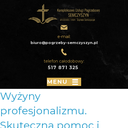
e-mail:
biuro@pogrzeby-semczyszyn.pl
telefon całodobowy:
517 871 325
MENU
Wyżyny
profesjonalizmu.
Skuteczna pomoc i