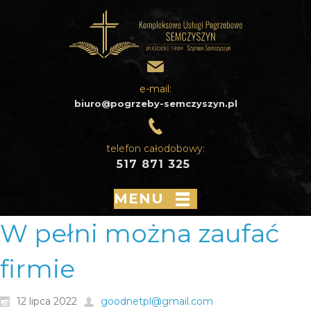
e-mail:
biuro@pogrzeby-semczyszyn.pl
telefon całodobowy:
517 871 325
MENU
W pełni można zaufać
firmie
12 lipca 2022
goodnetpl@gmail.com