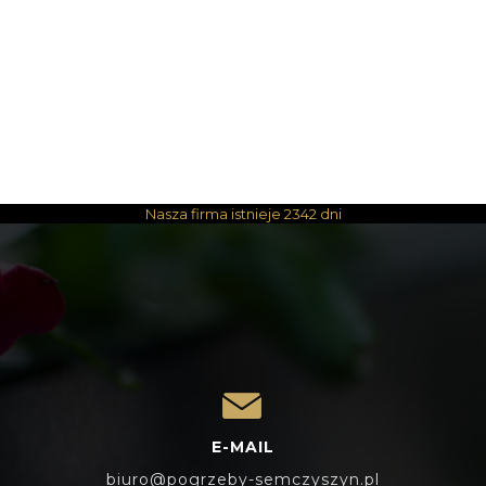
Nasza firma istnieje
2342 dni
E-MAIL
biuro@pogrzeby-semczyszyn.pl