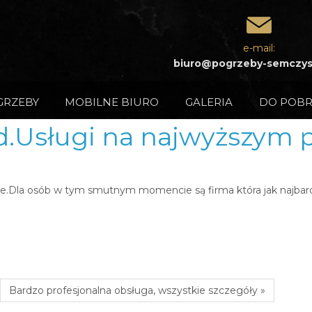
e-mail:
biuro@pogrzeby-semczys
GRZEBY
MOBILNE BIURO
GALERIA
DO POBR
ad.Usługi na najwyższym 
mie.Dla osób w tym smutnym momencie są firma która jak najba
Bardzo profesjonalna obsługa, wszystkie szczegóły »