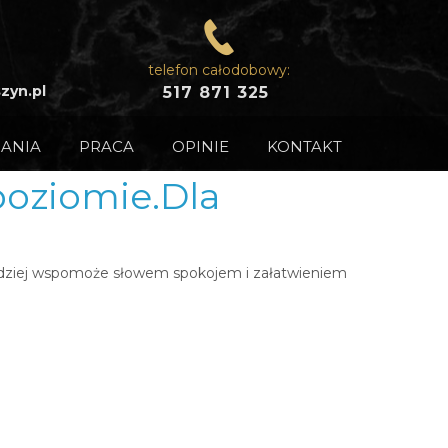
telefon całodobowy:
zyn.pl
517 871 325
ANIA
PRACA
OPINIE
KONTAKT
poziomie.Dla
rdziej wspomoże słowem spokojem i załatwieniem