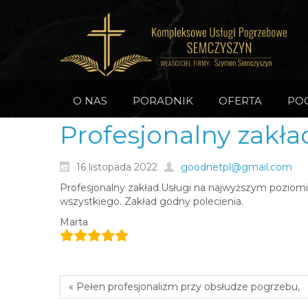
O NAS
PORADNIK
OFERTA
PO
Profesjonalny zakł
16 listopada 2022
goodnetpl@gmail.com
Profesjonalny zakład.Usługi na najwyższym pozio
wszystkiego. Zakład godny polecienia.
Marta
« Pełen profesjonalizm przy obsłudze pogrzebu,