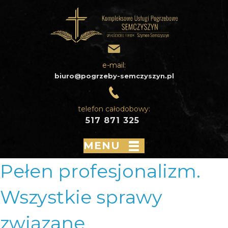
e-mail:
biuro@pogrzeby-semczyszyn.pl
telefon całodobowy:
517 871 325
MENU
Pełen profesjonalizm.
Wszystkie sprawy
związane