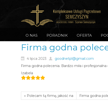
O NAS
PORADNIK
OFERTA
PO
Firma godna polece
4 lipca 2023
goodnetpl@gmail.com
Firma godna polecenia. Bardzo miła i profesjonaln
Izabela
« Polecam tą firmę, jakość na
Firma godna pole