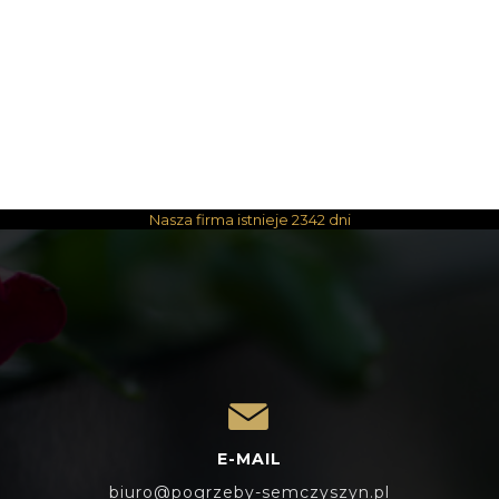
Nasza firma istnieje
2342 dni
E-MAIL
biuro@pogrzeby-semczyszyn.pl