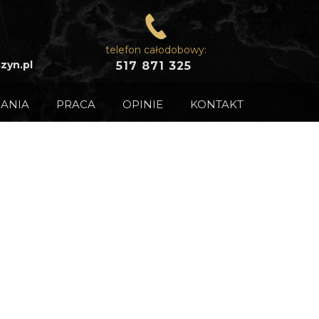
telefon całodobowy:
zyn.pl
517 871 325
ANIA
PRACA
OPINIE
KONTAKT