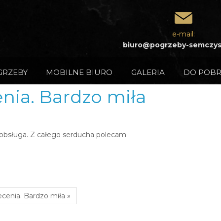
e-mail:
biuro@pogrzeby-semczys
GRZEBY
MOBILNE BIURO
GALERIA
DO POBR
nia. Bardzo miła
a obsługa. Z całego serducha polecam
cenia. Bardzo miła »