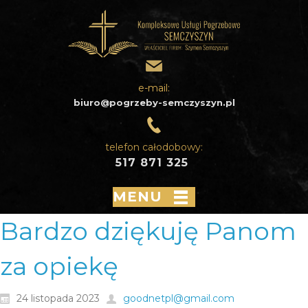
e-mail:
biuro@pogrzeby-semczyszyn.pl
telefon całodobowy:
517 871 325
MENU
Bardzo dziękuję Panom
za opiekę
24 listopada 2023
goodnetpl@gmail.com